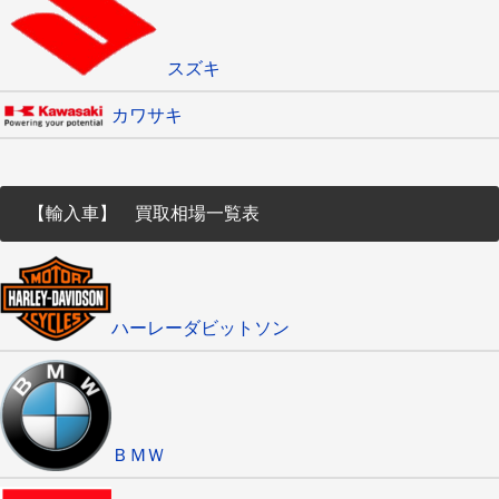
スズキ
カワサキ
【輸入車】 買取相場一覧表
ハーレーダビットソン
ＢＭＷ