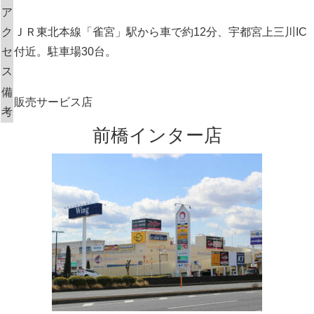
ア
ク
ＪＲ東北本線「雀宮」駅から車で約12分、宇都宮上三川IC
セ
付近。駐車場30台。
ス
備
販売サービス店
考
前橋インター店