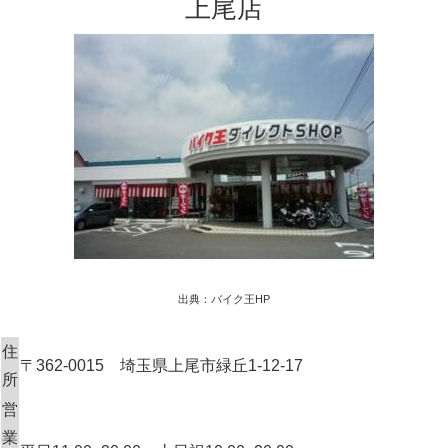
上尾店
出典：バイク王HP
住
〒362-0015 埼玉県上尾市緑丘1-12-17
所
営
業