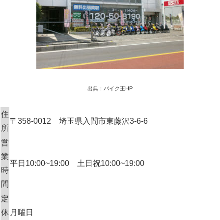
出典：バイク王HP
住
〒358-0012 埼玉県入間市東藤沢3-6-6
所
営
業
平日10:00~19:00 土日祝10:00~19:00
時
間
定
休
月曜日