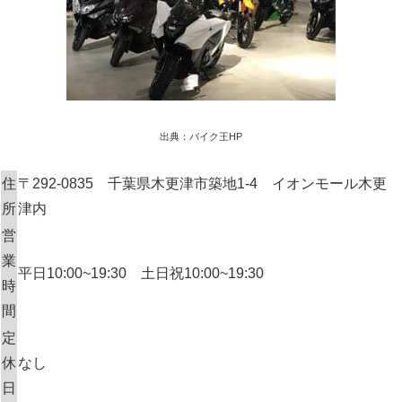
出典：バイク王HP
住
〒292-0835 千葉県木更津市築地1-4 イオンモール木更
所
津内
営
業
平日10:00~19:30 土日祝10:00~19:30
時
間
定
休
なし
日