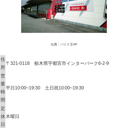
出典：バイク王HP
住
〒321-0118 栃木県宇都宮市インターパーク6-2-9
所
営
業
平日10:00~19:30 土日祝10:00~19:30
時
間
定
休
木曜日
日