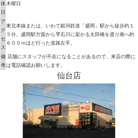
休
木曜日
日
ア
東北本線または、いわて銀河鉄道「盛岡」駅から徒歩約１
ク
５分。盛岡駅方面から雫石川に架かる太田橋を渡り南へ約
セ
６００ｍほど行った道路左手。
ス
備
店舗にスタッフが不在になることがあるので、来店の際に
考
は電話確認お願いします。
仙台店