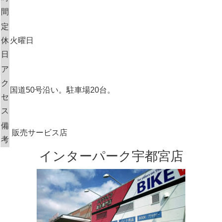
間
定
休
火曜日
日
ア
ク
国道50号沿い。駐車場20台。
セ
ス
備
販売サービス店
考
インターパーク宇都宮店