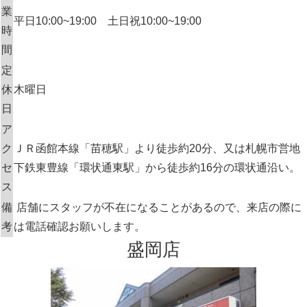
業
平日10:00~19:00 土日祝10:00~19:00
時
間
定
休
木曜日
日
ア
ク
ＪＲ函館本線「苗穂駅」より徒歩約20分、又は札幌市営地
セ
下鉄東豊線「環状通東駅」から徒歩約16分の環状通沿い。
ス
備
店舗にスタッフが不在になることがあるので、来店の際に
考
は電話確認お願いします。
盛岡店