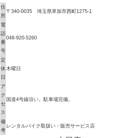
住
〒340-0035 埼玉県草加市西町1275-1
所
電
話
048-920-5260
番
号
定
休
木曜日
日
ア
ク
国道4号線沿い。駐車場完備。
セ
ス
備
レンタルバイク取扱い・販売サービス店
考