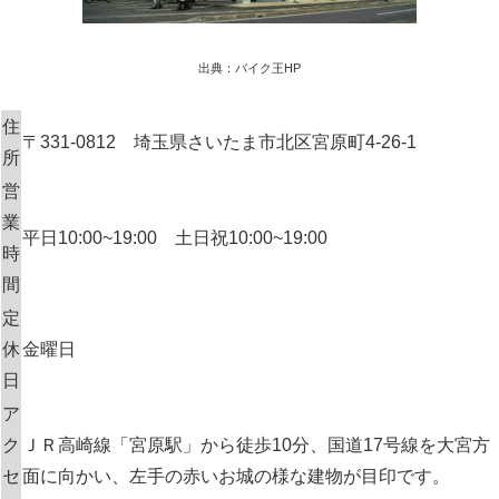
出典：バイク王HP
住
〒331-0812 埼玉県さいたま市北区宮原町4-26-1
所
営
業
平日10:00~19:00 土日祝10:00~19:00
時
間
定
休
金曜日
日
ア
ク
ＪＲ高崎線「宮原駅」から徒歩10分、国道17号線を大宮方
セ
面に向かい、左手の赤いお城の様な建物が目印です。