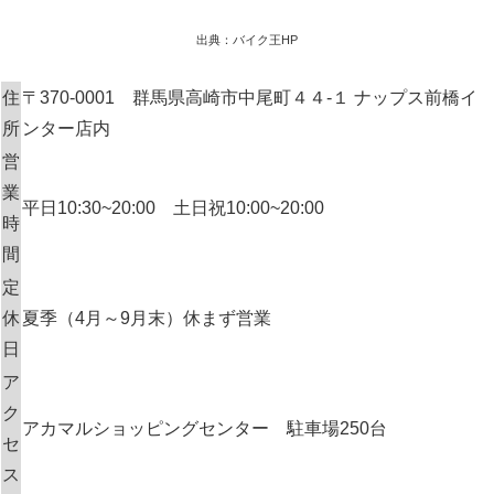
出典：バイク王HP
住
〒370-0001 群馬県高崎市中尾町４４-１ ナップス前橋イ
所
ンター店内
営
業
平日10:30~20:00 土日祝10:00~20:00
時
間
定
休
夏季（4月～9月末）休まず営業
日
ア
ク
アカマルショッピングセンター 駐車場250台
セ
ス