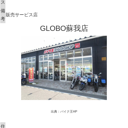
ス
備
販売サービス店
考
GLOBO蘇我店
出典：バイク王HP
住