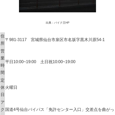
出典：バイク王HP
住
〒981-3117 宮城県仙台市泉区市名坂字黒木川原54-1
所
営
業
平日10:00~19:00 土日祝10:00~19:00
時
間
定
休
火曜日
日
ア
ク
国道4号仙台バイパス「免許センター入口」交差点を曲がっ