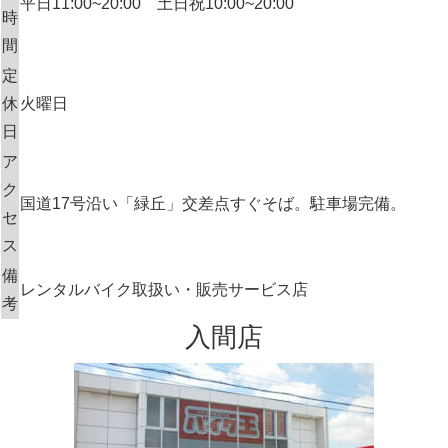
平日11:00~20:00 土日祝10:00~20:00
時
間
定
休
火曜日
日
ア
ク
国道17号沿い「緑丘」交差点すぐそば。駐車場完備。
セ
ス
備
レンタルバイク取扱い・販売サービス店
考
入間店