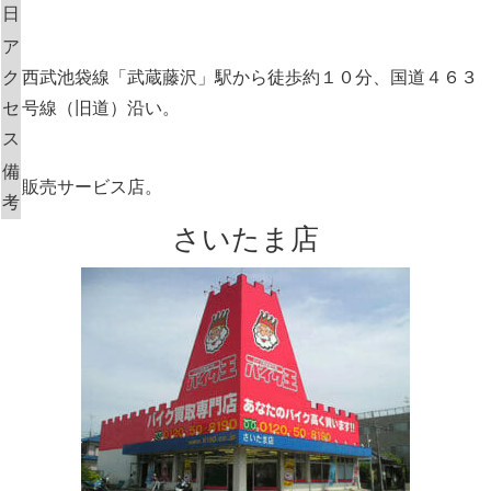
日
ア
ク
西武池袋線「武蔵藤沢」駅から徒歩約１０分、国道４６３
セ
号線（旧道）沿い。
ス
備
販売サービス店。
考
さいたま店