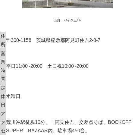
出典：バイク王HP
住
〒300-1158 茨城県稲敷郡阿見町住吉2-8-7
所
営
業
平日11:00~20:00 土日祝10:00~20:00
時
間
定
休
水曜日
日
ア
ク
荒川沖駅徒歩10分、「阿見住吉」交差点そば、BOOKOFF
セ
SUPER BAZAAR内、駐車場450台。