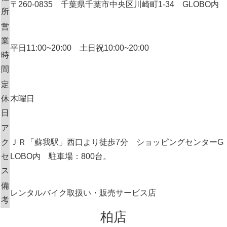
〒260-0835 千葉県千葉市中央区川崎町1-34 GLOBO内
所
営
業
平日11:00~20:00 土日祝10:00~20:00
時
間
定
休
木曜日
日
ア
ク
ＪＲ「蘇我駅」西口より徒歩7分 ショッピングセンターG
セ
LOBO内 駐車場：800台。
ス
備
レンタルバイク取扱い・販売サービス店
考
柏店