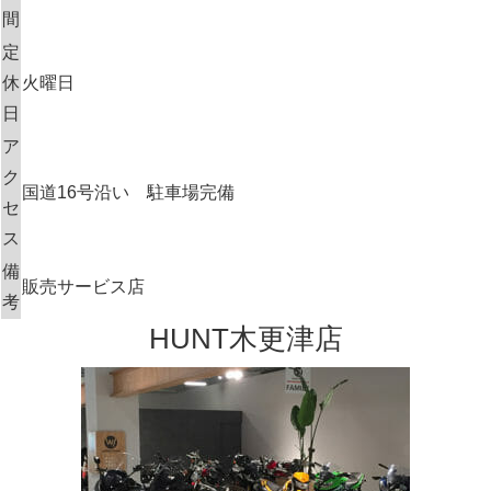
間
定
休
火曜日
日
ア
ク
国道16号沿い 駐車場完備
セ
ス
備
販売サービス店
考
HUNT木更津店